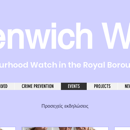
enwich W
rhood Watch in the Royal Boro
OLVED
CRIME PREVENTION
EVENTS
PROJECTS
NE
Προσεχείς εκδηλώσεις