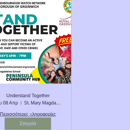
Understand Together
υ 08 Απρ
St. Mary Magdalene C of E School Seconda
Περισσότερες πληροφορίες
Στοιχεία