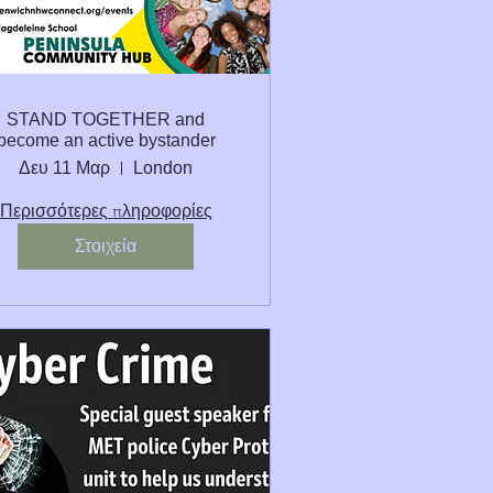
STAND TOGETHER and
become an active bystander
Δευ 11 Μαρ
London
Περισσότερες πληροφορίες
Στοιχεία