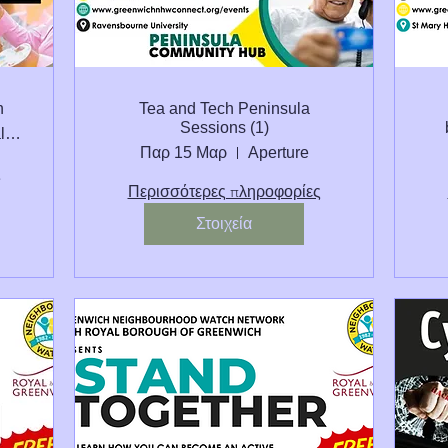
n
Tea and Tech Peninsula
Sessions (1)
St Mary Magdalene C of E School Peninsul
Παρ 15 Μαρ
Aperture
ς
Περισσότερες πληροφορίες
Στοιχεία