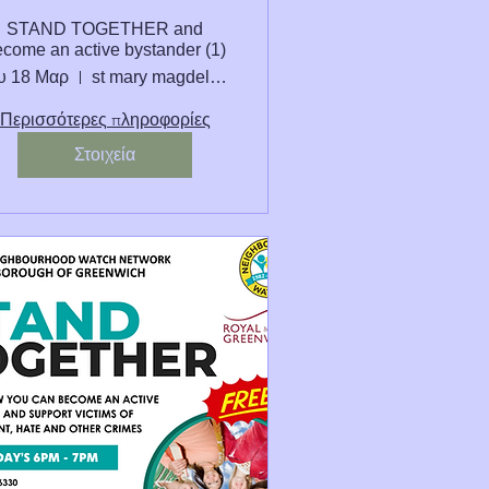
STAND TOGETHER and
come an active bystander (1)
υ 18 Μαρ
st mary magdelene school
Περισσότερες πληροφορίες
Στοιχεία