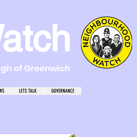
atch
ugh of Greenwich
WS
LETS TALK
GOVERNANCE