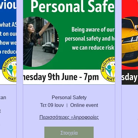
can
Personal Safety
Τετ 09 Ιουν
Online event
t
Περισσότερες πληροφορίες
ς
Στοιχεία