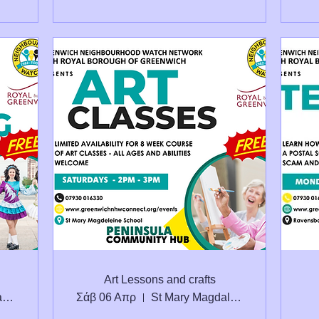
Art Lessons and crafts
St. Mary Magdalene C of E School Seconda
Σάβ 06 Απρ
St Mary Magdalene School