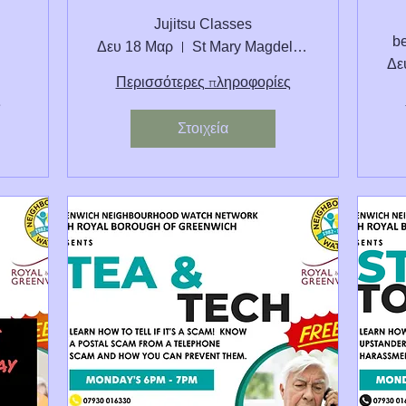
Jujitsu Classes
be
Δευ 18 Μαρ
St Mary Magdelene Junior School
Δε
Περισσότερες πληροφορίες
ς
Στοιχεία