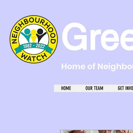
Gre
Home of Neighbou
HOME
OUR TEAM
GET INV