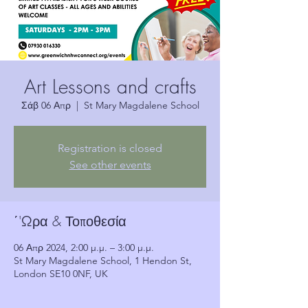
Art Lessons and crafts
Σάβ 06 Απρ
  |  
St Mary Magdalene School
Registration is closed
See other events
΄'Ωρα & Τοποθεσία
06 Απρ 2024, 2:00 μ.μ. – 3:00 μ.μ.
St Mary Magdalene School, 1 Hendon St,
London SE10 0NF, UK