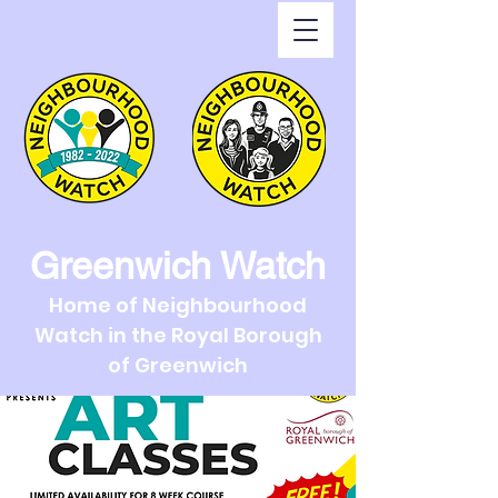
Greenwich Watch
Home of Neighbourhood
Watch in the Royal Borough
of Greenwich