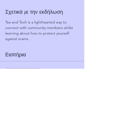
Σχετικά με την εκδήλωση
Tea and Tech is a lighthearted way to 
connect with community members whilst 
learning about how to protect yourself 
against scams.
Εισιτήρια
Η πώληση τελείωσε
Τύπος εισιτηρίου
FREE TICKET - TEA AND TECH
Τιμή
0,00 £