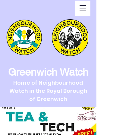
Greenwich Watch
Home of Neighbourhood
Watch in the Royal Borough
of Greenwich