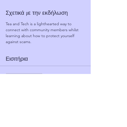
Σχετικά με την εκδήλωση
Tea and Tech is a lighthearted way to 
connect with community members whilst 
learning about how to protect yourself 
against scams.
Εισιτήρια
Η πώληση τελείωσε
Τύπος εισιτηρίου
FREE TICKET - TEA AND TECH
Τιμή
0,00 £