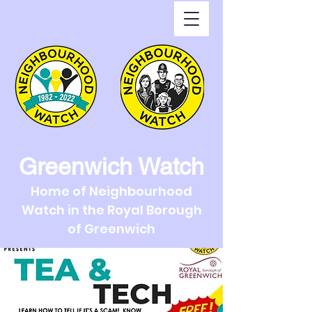
Greenwich Watch
Home of Neighbourhood
Watch in the Royal Borough
of Greenwich