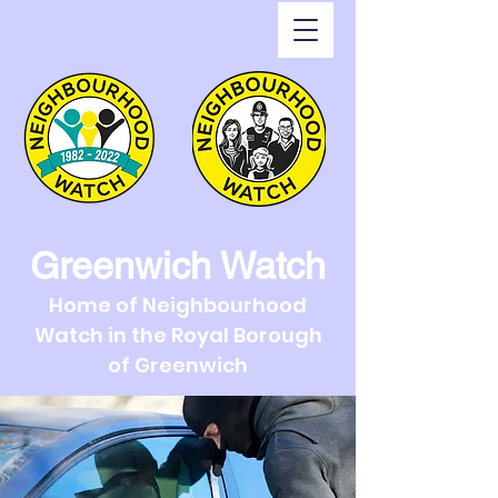
Greenwich Watch
Home of Neighbourhood
Watch in the Royal Borough
of Greenwich