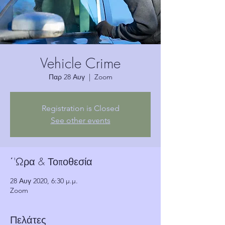
Vehicle Crime
Παρ 28 Αυγ
  |  
Zoom
Registration is Closed
See other events
΄'Ωρα & Τοποθεσία
28 Αυγ 2020, 6:30 μ.μ.
Zoom
Πελάτες