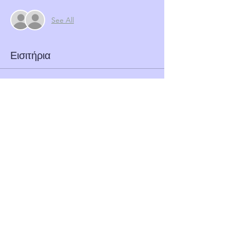
See All
Εισιτήρια
Η πώληση τελείωσε
Τύπος εισιτηρίου
Vehicle Crime GNWN
Τιμή
0,00 £
Κοινή χρήση αυτής της
εκδήλωσης